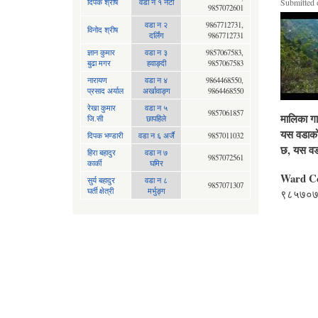
दिपक श्रीष
वडा न १ नेटा
Submitted 
9857072601
वडा न २
9867712731,
विनोद श्रीष
दर्लिंग
9867712731
ज्ञान कुमार
वडा न ३
9857067583,
बुढा मगर
हवाङ्दी
9857067583
नारायण
वडा न‍ ४
9864468550,
प्रसाद अर्याल
अर्खावाङ्ग
9864468550
रेखा कुमार
वडा न ५
9857061857
मालिका गा
जि.सी
छापहिले
यस वडाको 
दिपक भण्डारी
वडा न ६ अर्जै
9857011032
छ, यस वड
हिरा बहादुर
वडा न ७
9857072561
कार्की
घमिर
Ward C
सुर्य बहादुर
वडा न ८
9857071307
घर्ती क्षेत्री
मर्भुङ्ग
९८५७०