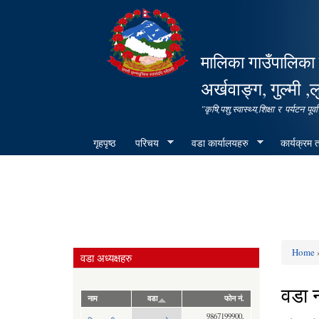
मालिका गाउँपालिका 
अर्खवाङ्ग, गुल्मी ,ल
"कृषि,पशु,स्वास्थ्य,शिक्षा र पर्यटन 
गृहपृष्ठ
परिचय
वडा कार्यालयहरु
कार्यक्रम
Home
वडा अध्यक्षहरु
You ar
वडा 
नाम
वडा
फोन नं.
9867199900,