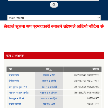
िकाले सूचना थप प्रभावकारी बनाउने उद्देश्यले अडियो नोटिस सेवा स
वडा अध्यक्षहरु
नाम
वडा
फोन नं.
दिपक श्रीष
वडा न १ नेटा
9867199900, 9857072601
विनोद श्रीष
वडा न २ दर्लिंग
9867712731, 9867712731
ज्ञान कुमार बुढा मगर
वडा न ३ हवाङ्दी
9857067583, 9857067583
नारायण प्रसाद अर्याल
वडा न‍ ४ अर्खावाङ्ग
9864468550, 9864468550
रेखा कुमार जि.सी
वडा न ५ छापहिले
9857061857
दिपक भण्डारी
वडा न ६ अर्जै
9857011032