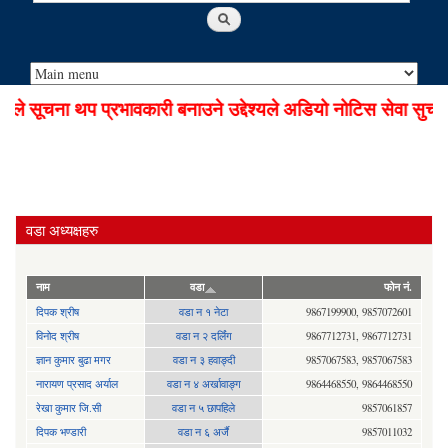
 सूचना थप प्रभावकारी बनाउने उद्देश्यले अडियो नोटिस सेवा सुचारु
वडा अध्यक्षहरु
नाम
वडा
फोन नं.
दिपक श्रीष
वडा न १ नेटा
9867199900, 9857072601
विनोद श्रीष
वडा न २ दर्लिंग
9867712731, 9867712731
ज्ञान कुमार बुढा मगर
वडा न ३ हवाङ्दी
9857067583, 9857067583
नारायण प्रसाद अर्याल
वडा न‍ ४ अर्खावाङ्ग
9864468550, 9864468550
रेखा कुमार जि.सी
वडा न ५ छापहिले
9857061857
दिपक भण्डारी
वडा न ६ अर्जै
9857011032