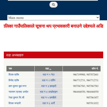
िका गाउँपालिकाले सूचना थप प्रभावकारी बनाउने उद्देश्यले अडियो 
वडा अध्यक्षहरु
नाम
वडा
फोन नं.
दिपक श्रीष
वडा न १ नेटा
9867199900, 9857072601
विनोद श्रीष
वडा न २ दर्लिंग
9867712731, 9867712731
ज्ञान कुमार बुढा मगर
वडा न ३ हवाङ्दी
9857067583, 9857067583
नारायण प्रसाद अर्याल
वडा न‍ ४ अर्खावाङ्ग
9864468550, 9864468550
रेखा कुमार जि.सी
वडा न ५ छापहिले
9857061857
दिपक भण्डारी
वडा न ६ अर्जै
9857011032