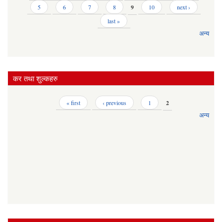
5
6
7
8
9
10
next ›
last »
अन्य
कर तथा शुल्कहरु
Pages
« first
‹ previous
1
2
अन्य