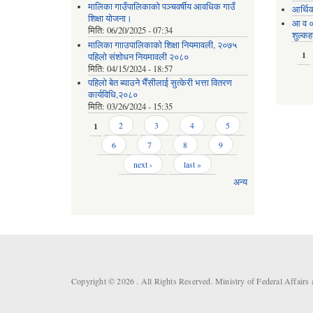
मालिका गाउँपालिकाको पञ्चवर्षीय आवधिक गाउँ
आर्थि
शिक्षा योजना।
आ व ०
मिति:
06/20/2025 - 07:34
शुल्कह
मालिका गााउपालिकाको शिक्षा नियमावली, २०७५
Pages
1
पहिलो संशोधन नियमावली २०८०
मिति:
04/15/2024 - 18:57
पहिलो बेत ब्याउने भैँसीलाई सुत्केरी भत्ता वितरण
कार्यविधि,२०८०
मिति:
03/26/2024 - 15:35
Pages
1
2
3
4
5
6
7
8
9
next ›
last »
अन्य
Copyright © 2026 . All Rights Reserved. Ministry of Federal Affai