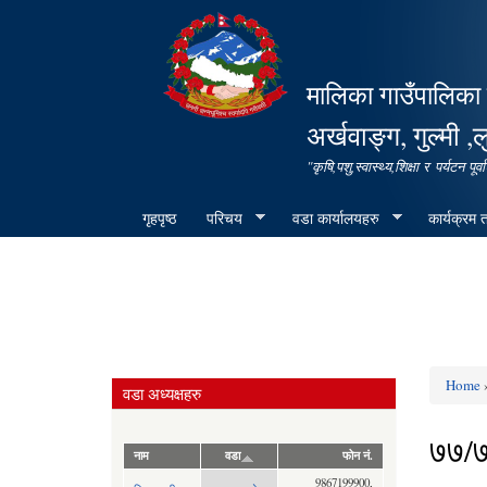
मालिका गाउँपालिका 
अर्खवाङ्ग, गुल्मी ,ल
"कृषि,पशु,स्वास्थ्य,शिक्षा र पर्यटन 
गृहपृष्ठ
परिचय
वडा कार्यालयहरु
कार्यक्रम
Home
»
वडा अध्यक्षहरु
You ar
७७/
नाम
वडा
फोन नं.
9867199900,