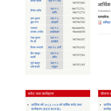
दिपक श्रीष
वडा न १ नेटा
9857072601
आर्थिक
वडा न २
9867712731,
विनोद श्रीष
Submitted 
दर्लिंग
9867712731
दस्तावेज:
ज्ञान कुमार
वडा न ३
9857067583,
समिक्ष
बुढा मगर
हवाङ्दी
9857067583
नारायण
वडा न‍ ४
9864468550,
प्रसाद अर्याल
अर्खावाङ्ग
9864468550
रेखा कुमार
वडा न ५
9857061857
जि.सी
छापहिले
दिपक भण्डारी
वडा न ६ अर्जै
9857011032
Pages
हिरा बहादुर
वडा न ७
9857072561
कार्की
घमिर
सुर्य बहादुर
वडा न ८
9857071307
घर्ती क्षेत्री
मर्भुङ्ग
बजेट तथा कार्यक्रम
योजना 
आर्थिक वर्ष २०८३।०८४ को वार्षिक बजेट तथा
आर्थि
कार्यक्रम (RED BOOK)
कार्