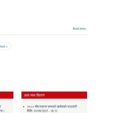
about
Read more
आर्थिक
वर्ष
२०७७।
७८ को
last »
समिक्षा
प्रतिवेदन
आय व्यय विवरण
ि
२०८० पौष मसान्त सम्मको खर्चचको फाटवारी
चना।
मिति:
01/09/2025 - 18:31