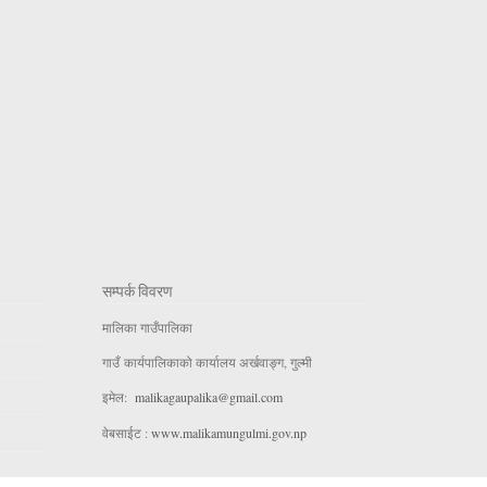
सम्पर्क विवरण
मालिका गाउँपालिका
गाउँ कार्यपालिकाको कार्यालय अर्खवाङ्ग, गुल्मी
इमेल:
malikagaupalika@gmail.com
वेबसाईट :
www.malikamungulmi.gov.np