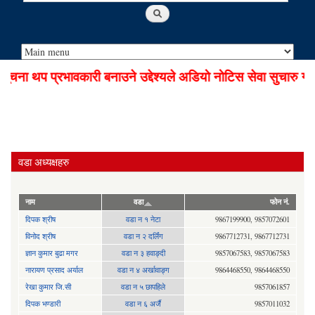
ना थप प्रभावकारी बनाउने उद्देश्यले अडियो नोटिस सेवा सुचारु गरि
वडा अध्यक्षहरु
नाम
वडा
फोन नं.
दिपक श्रीष
वडा न १ नेटा
9867199900, 9857072601
विनोद श्रीष
वडा न २ दर्लिंग
9867712731, 9867712731
ज्ञान कुमार बुढा मगर
वडा न ३ हवाङ्दी
9857067583, 9857067583
नारायण प्रसाद अर्याल
वडा न‍ ४ अर्खावाङ्ग
9864468550, 9864468550
रेखा कुमार जि.सी
वडा न ५ छापहिले
9857061857
दिपक भण्डारी
वडा न ६ अर्जै
9857011032