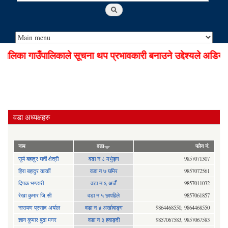
लिका गाउँपालिकाले सूचना थप प्रभावकारी बनाउने उद्देश्यले अडियो 
वडा अध्यक्षहरु
नाम
वडा
फोन नं.
सुर्य बहादुर घर्ती क्षेत्री
वडा न ८ मर्भुङ्ग
9857071307
हिरा बहादुर कार्की
वडा न ७ घमिर
9857072561
दिपक भण्डारी
वडा न ६ अर्जै
9857011032
रेखा कुमार जि.सी
वडा न ५ छापहिले
9857061857
नारायण प्रसाद अर्याल
वडा न‍ ४ अर्खावाङ्ग
9864468550, 9864468550
ज्ञान कुमार बुढा मगर
वडा न ३ हवाङ्दी
9857067583, 9857067583